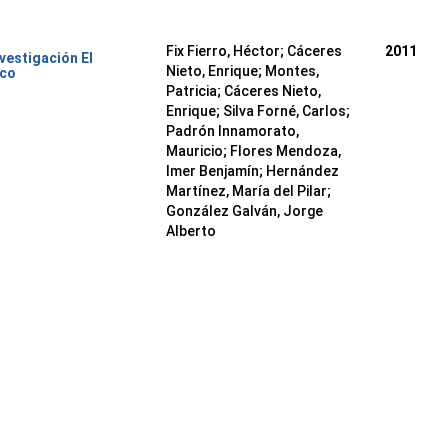
Fix Fierro, Héctor
;
Cáceres
2011
nvestigación El
Nieto, Enrique
;
Montes,
ico
Patricia
;
Cáceres Nieto,
Enrique
;
Silva Forné, Carlos
;
Padrón Innamorato,
Mauricio
;
Flores Mendoza,
Imer Benjamín
;
Hernández
Martínez, María del Pilar
;
González Galván, Jorge
Alberto