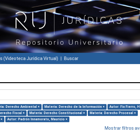
s (Videoteca Jurídica Virtual)
Buscar
ia: Derecho Ambiental ×
Materia: Derecho de la Información ×
Autor: Fix Fierro, 
erecho Fiscal ×
Materia: Derecho Constitucional ×
Materia: Derecho Procesal ×
 ×
Autor: Padrón Innamorato, Mauricio ×
Mostrar filtros 