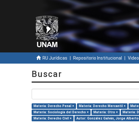
RU Jurídicas
Repositorio Institucional
Video
Buscar
Materia: Derecho Penal ×
Materia: Derecho Mercantil ×
Mater
Materia: Sociología del Derecho ×
Materia: Otro ×
Materia: D
Materia: Derecho Civil ×
Autor: González Galván, Jorge Alberto