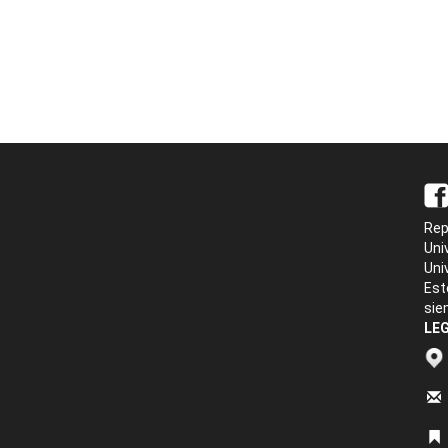
Rep
Uni
Uni
Est
sie
LEG