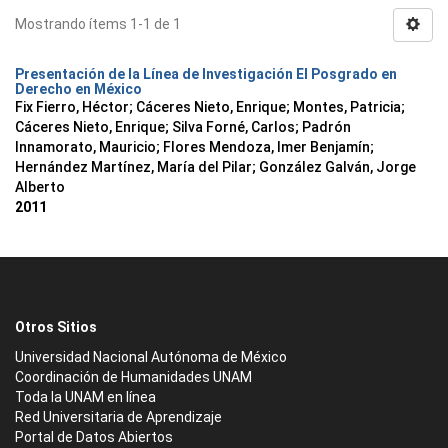
Mostrando ítems 1-1 de 1
Presentación de la Línea de Investigación El Posgrado en
Derecho en México
Fix Fierro, Héctor
;
Cáceres Nieto, Enrique
;
Montes, Patricia
;
Cáceres Nieto, Enrique
;
Silva Forné, Carlos
;
Padrón
Innamorato, Mauricio
;
Flores Mendoza, Imer Benjamín
;
Hernández Martínez, María del Pilar
;
González Galván, Jorge
Alberto
2011
Otros Sitios
Universidad Nacional Autónoma de México
Coordinación de Humanidades UNAM
Toda la UNAM en línea
Red Universitaria de Aprendizaje
Portal de Datos Abiertos