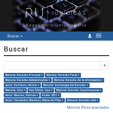
Buscar
Cambiar
navegac
Buscar
Ir
Materia: Derecho Procesal ×
Materia: Derecho Penal ×
Materia: Derecho Administrativo ×
Materia: Derecho de la Información ×
Autor: Fix Fierro, Héctor ×
Materia: Sociología del Derecho ×
Materia: Otro ×
Has File(s): true ×
Materia: Derecho Constitucional ×
Autor: Montes, Patricia ×
Fecha: 2011 ×
Autor: Hernández Martínez, María del Pilar ×
Materia: Derecho Civil ×
Mostrar filtros avanzados