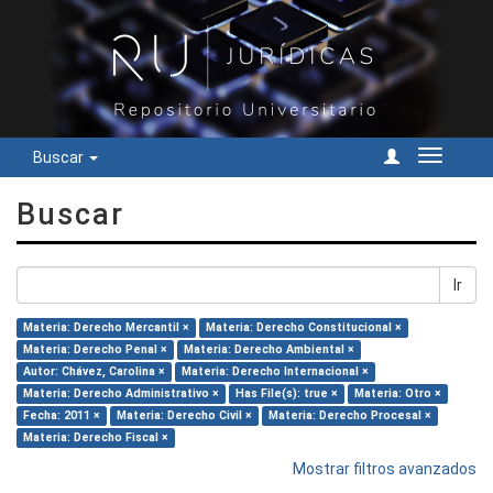
Buscar
Cambiar
navegac
Buscar
Ir
Materia: Derecho Mercantil ×
Materia: Derecho Constitucional ×
Materia: Derecho Penal ×
Materia: Derecho Ambiental ×
Autor: Chávez, Carolina ×
Materia: Derecho Internacional ×
Materia: Derecho Administrativo ×
Has File(s): true ×
Materia: Otro ×
Fecha: 2011 ×
Materia: Derecho Civil ×
Materia: Derecho Procesal ×
Materia: Derecho Fiscal ×
Mostrar filtros avanzados