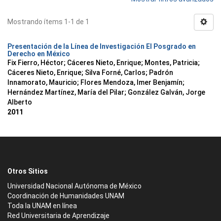
Mostrando ítems 1-1 de 1
Presentación de la Línea de Investigación El Posgrado en
Derecho en México
Fix Fierro, Héctor
;
Cáceres Nieto, Enrique
;
Montes, Patricia
;
Cáceres Nieto, Enrique
;
Silva Forné, Carlos
;
Padrón
Innamorato, Mauricio
;
Flores Mendoza, Imer Benjamín
;
Hernández Martínez, María del Pilar
;
González Galván, Jorge
Alberto
2011
Otros Sitios
Universidad Nacional Autónoma de México
Coordinación de Humanidades UNAM
Toda la UNAM en línea
Red Universitaria de Aprendizaje