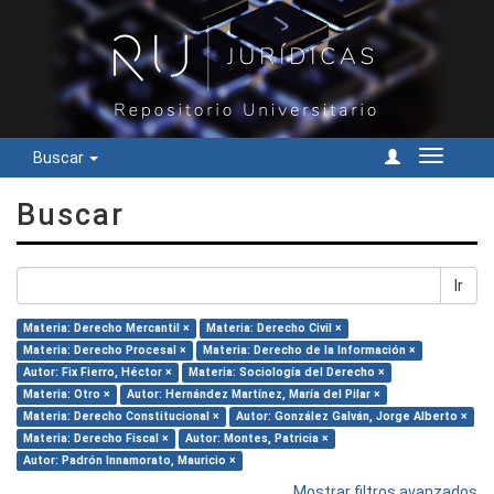
Buscar
Cambiar
navegac
Buscar
Ir
Materia: Derecho Mercantil ×
Materia: Derecho Civil ×
Materia: Derecho Procesal ×
Materia: Derecho de la Información ×
Autor: Fix Fierro, Héctor ×
Materia: Sociología del Derecho ×
Materia: Otro ×
Autor: Hernández Martínez, María del Pilar ×
Materia: Derecho Constitucional ×
Autor: González Galván, Jorge Alberto ×
Materia: Derecho Fiscal ×
Autor: Montes, Patricia ×
Autor: Padrón Innamorato, Mauricio ×
Mostrar filtros avanzados