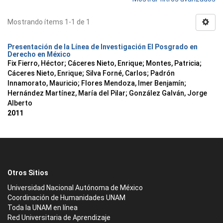
Mostrando ítems 1-1 de 1
Presentación de la Línea de Investigación El Posgrado en
Derecho en México
Fix Fierro, Héctor
;
Cáceres Nieto, Enrique
;
Montes, Patricia
;
Cáceres Nieto, Enrique
;
Silva Forné, Carlos
;
Padrón
Innamorato, Mauricio
;
Flores Mendoza, Imer Benjamín
;
Hernández Martínez, María del Pilar
;
González Galván, Jorge
Alberto
2011
Otros Sitios
Universidad Nacional Autónoma de México
Coordinación de Humanidades UNAM
Toda la UNAM en línea
Red Universitaria de Aprendizaje