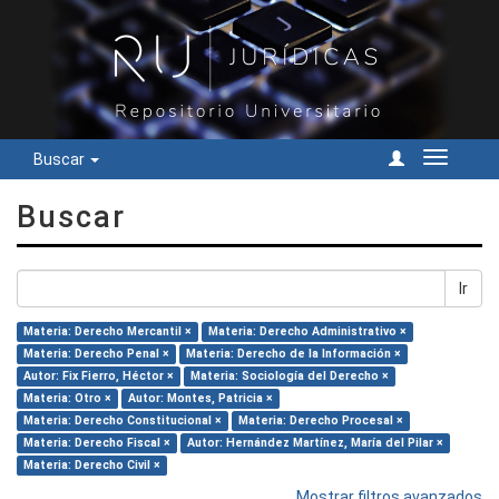
Buscar
Cambiar
navegac
Buscar
Ir
Materia: Derecho Mercantil ×
Materia: Derecho Administrativo ×
Materia: Derecho Penal ×
Materia: Derecho de la Información ×
Autor: Fix Fierro, Héctor ×
Materia: Sociología del Derecho ×
Materia: Otro ×
Autor: Montes, Patricia ×
Materia: Derecho Constitucional ×
Materia: Derecho Procesal ×
Materia: Derecho Fiscal ×
Autor: Hernández Martínez, María del Pilar ×
Materia: Derecho Civil ×
Mostrar filtros avanzados