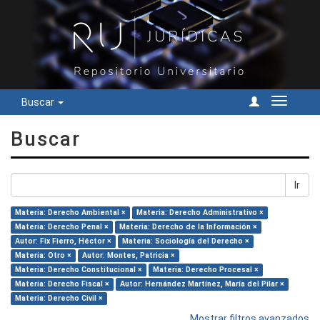
Buscar
Cambiar
navegac
Buscar
Ir
Materia: Derecho Ambiental ×
Materia: Derecho Administrativo ×
Materia: Derecho Penal ×
Materia: Derecho de la Información ×
Autor: Fix Fierro, Héctor ×
Materia: Sociología del Derecho ×
Materia: Otro ×
Autor: Montes, Patricia ×
Materia: Derecho Constitucional ×
Materia: Derecho Procesal ×
Materia: Derecho Fiscal ×
Autor: Hernández Martínez, María del Pilar ×
Materia: Derecho Civil ×
Mostrar filtros avanzados