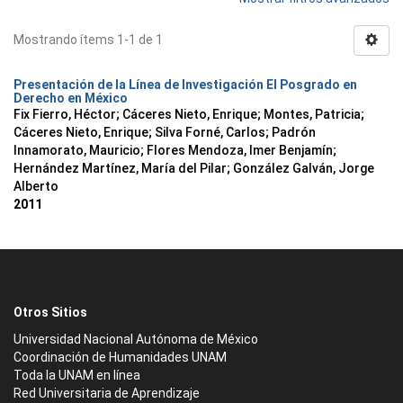
Mostrando ítems 1-1 de 1
Presentación de la Línea de Investigación El Posgrado en
Derecho en México
Fix Fierro, Héctor
;
Cáceres Nieto, Enrique
;
Montes, Patricia
;
Cáceres Nieto, Enrique
;
Silva Forné, Carlos
;
Padrón
Innamorato, Mauricio
;
Flores Mendoza, Imer Benjamín
;
Hernández Martínez, María del Pilar
;
González Galván, Jorge
Alberto
2011
Otros Sitios
Universidad Nacional Autónoma de México
Coordinación de Humanidades UNAM
Toda la UNAM en línea
Red Universitaria de Aprendizaje