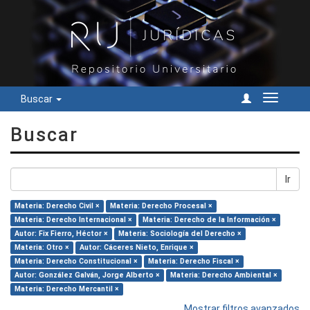
Buscar
Cambiar
navegac
Buscar
Ir
Materia: Derecho Civil ×
Materia: Derecho Procesal ×
Materia: Derecho Internacional ×
Materia: Derecho de la Información ×
Autor: Fix Fierro, Héctor ×
Materia: Sociología del Derecho ×
Materia: Otro ×
Autor: Cáceres Nieto, Enrique ×
Materia: Derecho Constitucional ×
Materia: Derecho Fiscal ×
Autor: González Galván, Jorge Alberto ×
Materia: Derecho Ambiental ×
Materia: Derecho Mercantil ×
Mostrar filtros avanzados