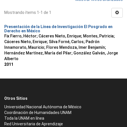
Mostrando ítems 1-1 de 1
Presentación de la Línea de Investigación El Posgrado en
Derecho en México
Fix Fierro, Héctor
;
Cáceres Nieto, Enrique
;
Montes, Patricia
;
Cáceres Nieto, Enrique
;
Silva Forné, Carlos
;
Padrón
Innamorato, Mauricio
;
Flores Mendoza, Imer Benjamín
;
Hernández Martínez, María del Pilar
;
González Galván, Jorge
Alberto
2011
Otros Sitios
Universidad Nacional Autónoma de México
Coordinación de Humanidades UNAM
Toda la UNAM en línea
Red Universitaria de Aprendizaje