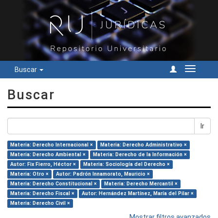
Buscar
Cambiar
navegac
Buscar
Ir
Materia: Derecho Internacional ×
Materia: Derecho Administrativo ×
Materia: Derecho Ambiental ×
Materia: Derecho de la Información ×
Autor: Fix Fierro, Héctor ×
Materia: Sociología del Derecho ×
Materia: Otro ×
Autor: Padrón Innamorato, Mauricio ×
Materia: Derecho Constitucional ×
Materia: Derecho Mercantil ×
Materia: Derecho Fiscal ×
Autor: Hernández Martínez, María del Pilar ×
Materia: Derecho Civil ×
Mostrar filtros avanzados