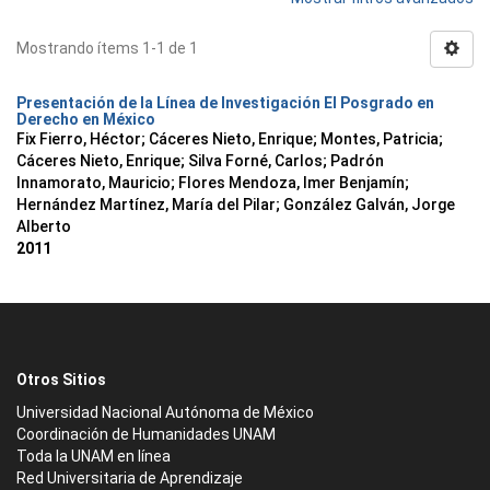
Mostrando ítems 1-1 de 1
Presentación de la Línea de Investigación El Posgrado en
Derecho en México
Fix Fierro, Héctor
;
Cáceres Nieto, Enrique
;
Montes, Patricia
;
Cáceres Nieto, Enrique
;
Silva Forné, Carlos
;
Padrón
Innamorato, Mauricio
;
Flores Mendoza, Imer Benjamín
;
Hernández Martínez, María del Pilar
;
González Galván, Jorge
Alberto
2011
Otros Sitios
Universidad Nacional Autónoma de México
Coordinación de Humanidades UNAM
Toda la UNAM en línea
Red Universitaria de Aprendizaje