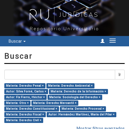
Buscar
Cambiar
navegac
Buscar
Ir
Materia: Derecho Penal ×
Materia: Derecho Ambiental ×
Autor: Silva Forné, Carlos ×
Materia: Derecho de la Información ×
Autor: Fix Fierro, Héctor ×
Materia: Sociología del Derecho ×
Materia: Otro ×
Materia: Derecho Mercantil ×
Materia: Derecho Constitucional ×
Materia: Derecho Procesal ×
Materia: Derecho Fiscal ×
Autor: Hernández Martínez, María del Pilar ×
Materia: Derecho Civil ×
Mostrar filtros avanzados