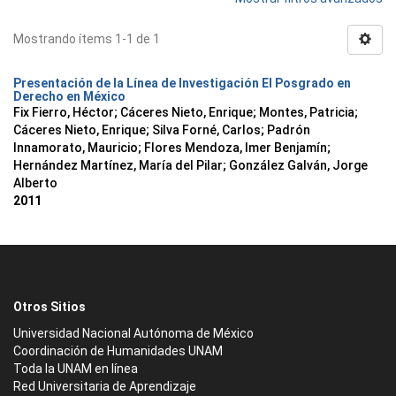
Mostrando ítems 1-1 de 1
Presentación de la Línea de Investigación El Posgrado en
Derecho en México
Fix Fierro, Héctor
;
Cáceres Nieto, Enrique
;
Montes, Patricia
;
Cáceres Nieto, Enrique
;
Silva Forné, Carlos
;
Padrón
Innamorato, Mauricio
;
Flores Mendoza, Imer Benjamín
;
Hernández Martínez, María del Pilar
;
González Galván, Jorge
Alberto
2011
Otros Sitios
Universidad Nacional Autónoma de México
Coordinación de Humanidades UNAM
Toda la UNAM en línea
Red Universitaria de Aprendizaje