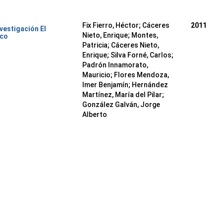
Fix Fierro, Héctor
;
Cáceres
2011
nvestigación El
Nieto, Enrique
;
Montes,
ico
Patricia
;
Cáceres Nieto,
Enrique
;
Silva Forné, Carlos
;
Padrón Innamorato,
Mauricio
;
Flores Mendoza,
Imer Benjamín
;
Hernández
Martínez, María del Pilar
;
González Galván, Jorge
Alberto