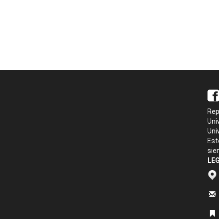
Rep
Uni
Uni
Est
sie
LEG