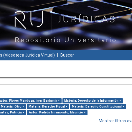
s (Videoteca Jurídica Virtual)
Buscar
Autor: Flores Mendoza, Imer Benjamín ×
Materia: Derecho de la Información ×
Materia: Otro ×
Materia: Derecho Fiscal ×
Materia: Derecho Constitucional ×
ntes, Patricia ×
Autor: Padrón Innamorato, Mauricio ×
Mostrar filtros 