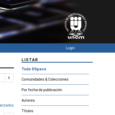
Login
LISTAR
Todo DSpace
Ir
Comunidades & Colecciones
Por fecha de publicación
Autores
avanzados
Títulos