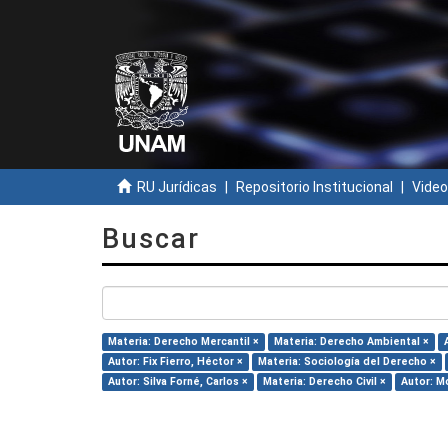
RU Jurídicas
Repositorio Institucional
Video
Buscar
Materia: Derecho Mercantil ×
Materia: Derecho Ambiental ×
Autor: Fix Fierro, Héctor ×
Materia: Sociología del Derecho ×
Autor: Silva Forné, Carlos ×
Materia: Derecho Civil ×
Autor: Mo