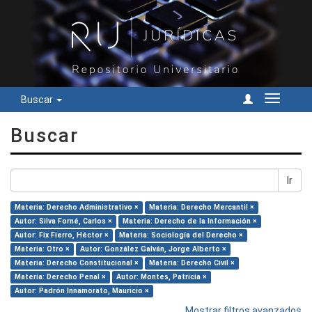
Buscar
Cambiar
navegac
Buscar
Ir
Materia: Derecho Administrativo ×
Materia: Derecho Mercantil ×
Autor: Silva Forné, Carlos ×
Materia: Derecho de la Información ×
Autor: Fix Fierro, Héctor ×
Materia: Sociología del Derecho ×
Materia: Otro ×
Autor: González Galván, Jorge Alberto ×
Materia: Derecho Constitucional ×
Materia: Derecho Civil ×
Materia: Derecho Penal ×
Autor: Montes, Patricia ×
Autor: Padrón Innamorato, Mauricio ×
Mostrar filtros avanzados