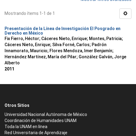
Mostrando ítems 1-1 de 1
Presentación de la Línea de Investigación El Posgrado en
Derecho en México
Fix Fierro, Héctor
;
Cáceres Nieto, Enrique
;
Montes, Patricia
;
Cáceres Nieto, Enrique
;
Silva Forné, Carlos
;
Padrón
Innamorato, Mauricio
;
Flores Mendoza, Imer Benjamín
;
Hernández Martínez, María del Pilar
;
González Galván, Jorge
Alberto
2011
Otros Sitios
Universidad Nacional Autónoma de México
Coordinación de Humanidades UNAM
Toda la UNAM en línea
Red Universitaria de Aprendizaje