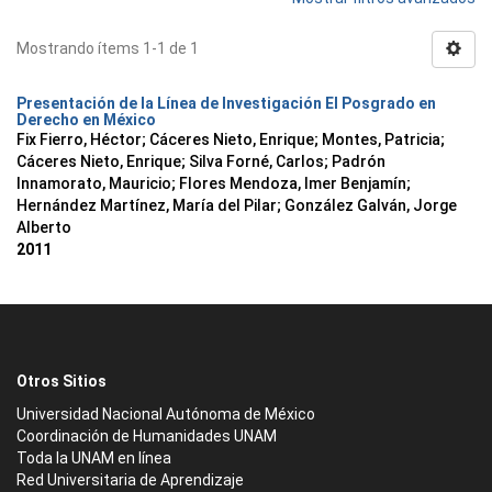
Mostrando ítems 1-1 de 1
Presentación de la Línea de Investigación El Posgrado en
Derecho en México
Fix Fierro, Héctor
;
Cáceres Nieto, Enrique
;
Montes, Patricia
;
Cáceres Nieto, Enrique
;
Silva Forné, Carlos
;
Padrón
Innamorato, Mauricio
;
Flores Mendoza, Imer Benjamín
;
Hernández Martínez, María del Pilar
;
González Galván, Jorge
Alberto
2011
Otros Sitios
Universidad Nacional Autónoma de México
Coordinación de Humanidades UNAM
Toda la UNAM en línea
Red Universitaria de Aprendizaje