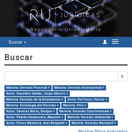
Buscar
Cambiar
navegac
Buscar
Ir
Materia: Derecho Procesal ×
Materia: Derecho Internacional ×
Autor: González Galván, Jorge Alberto ×
Materia: Derecho de la Información ×
Autor: Fix Fierro, Héctor ×
Materia: Sociología del Derecho ×
Materia: Otro ×
Autor: Cáceres Nieto, Enrique ×
Materia: Derecho Constitucional ×
Autor: Padrón Innamorato, Mauricio ×
Materia: Derecho Ambiental ×
Autor: Flores Mendoza, Imer Benjamín ×
Materia: Derecho Mercantil ×
Mostrar filtros avanzados