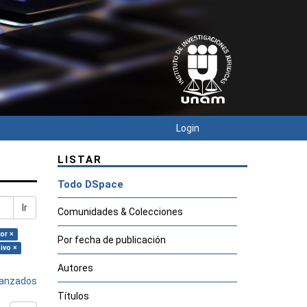
Login
LISTAR
Todo DSpace
Ir
Comunidades & Colecciones
or ×
Por fecha de publicación
ivo ×
Autores
avanzados
Títulos