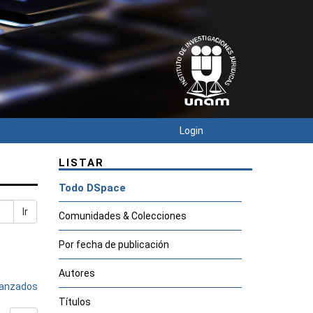
Login
LISTAR
Todo DSpace
Ir
Comunidades & Colecciones
Por fecha de publicación
Autores
avanzados
Títulos