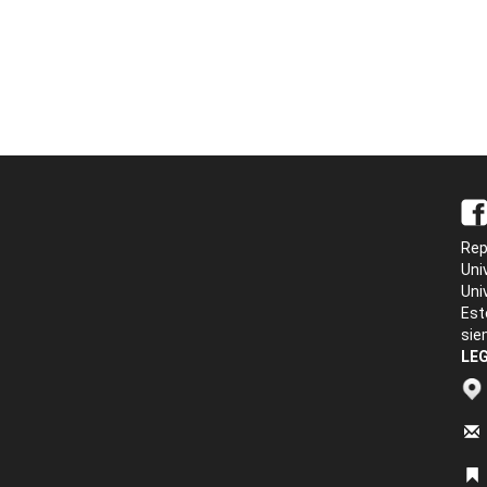
Rep
Uni
Uni
Est
sie
LEG