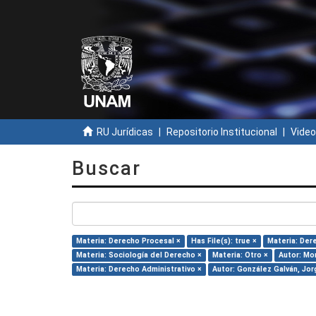
RU Jurídicas
Repositorio Institucional
Video
Buscar
Materia: Derecho Procesal ×
Has File(s): true ×
Materia: Dere
Materia: Sociología del Derecho ×
Materia: Otro ×
Autor: Mon
Materia: Derecho Administrativo ×
Autor: González Galván, Jor