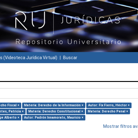
s (Videoteca Jurídica Virtual)
Buscar
cho Fiscal ×
Materia: Derecho de la Información ×
Autor: Fix Fierro, Héctor ×
tes, Patricia ×
Materia: Derecho Constitucional ×
Materia: Derecho Penal ×
ge Alberto ×
Autor: Padrón Innamorato, Mauricio ×
Mostrar filtros 