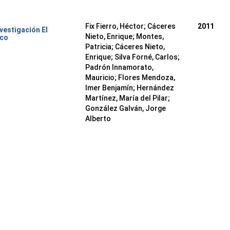
Fix Fierro, Héctor
;
Cáceres
2011
nvestigación El
Nieto, Enrique
;
Montes,
ico
Patricia
;
Cáceres Nieto,
Enrique
;
Silva Forné, Carlos
;
Padrón Innamorato,
Mauricio
;
Flores Mendoza,
Imer Benjamín
;
Hernández
Martínez, María del Pilar
;
González Galván, Jorge
Alberto