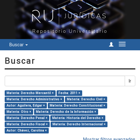
Buscar
Cambiar
navegac
Buscar
Ir
Materia: Derecho Mercantil ×
Fecha: 2011 ×
Materia: Derecho Administrativo ×
Materia: Derecho Civil ×
Autor: Aguilera, Edgar ×
Materia: Derecho Constitucional ×
Materia: Otro ×
Materia: Derecho de la Información ×
Materia: Derecho Penal ×
Materia: Historia del Derecho ×
Materia: Derecho Fiscal ×
Materia: Derecho Internacional ×
Autor: Chávez, Carolina ×
Mostrar filtros avanzados