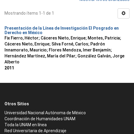
Mostrando ítems 1-1 de 1
Presentación de la Línea de Investigación El Posgrado en
Derecho en México
Fix Fierro, Héctor
;
Cáceres Nieto, Enrique
;
Montes, Patricia
;
Cáceres Nieto, Enrique
;
Silva Forné, Carlos
;
Padrón
Innamorato, Mauricio
;
Flores Mendoza, Imer Benjamín
;
Hernández Martínez, María del Pilar
;
González Galván, Jorge
Alberto
2011
Otros Sitios
Universidad Nacional Autónoma de México
Coordinación de Humanidades UNAM
Toda la UNAM en línea
Red Universitaria de Aprendizaje