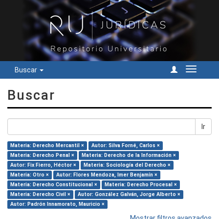
Buscar
Cambiar
navegac
Buscar
Ir
Materia: Derecho Mercantil ×
Autor: Silva Forné, Carlos ×
Materia: Derecho Penal ×
Materia: Derecho de la Información ×
Autor: Fix Fierro, Héctor ×
Materia: Sociología del Derecho ×
Materia: Otro ×
Autor: Flores Mendoza, Imer Benjamín ×
Materia: Derecho Constitucional ×
Materia: Derecho Procesal ×
Materia: Derecho Civil ×
Autor: González Galván, Jorge Alberto ×
Autor: Padrón Innamorato, Mauricio ×
Mostrar filtros avanzados