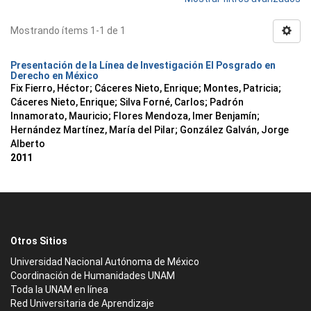
Mostrando ítems 1-1 de 1
Presentación de la Línea de Investigación El Posgrado en
Derecho en México
Fix Fierro, Héctor
;
Cáceres Nieto, Enrique
;
Montes, Patricia
;
Cáceres Nieto, Enrique
;
Silva Forné, Carlos
;
Padrón
Innamorato, Mauricio
;
Flores Mendoza, Imer Benjamín
;
Hernández Martínez, María del Pilar
;
González Galván, Jorge
Alberto
2011
Otros Sitios
Universidad Nacional Autónoma de México
Coordinación de Humanidades UNAM
Toda la UNAM en línea
Red Universitaria de Aprendizaje