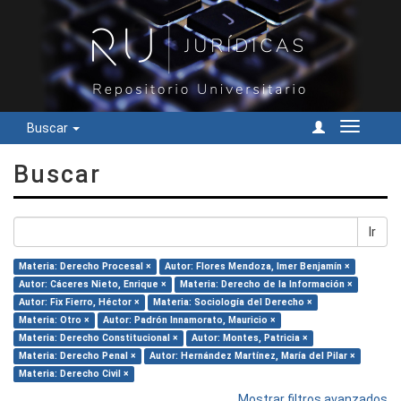
Buscar
Cambiar
navegac
Buscar
Ir
Materia: Derecho Procesal ×
Autor: Flores Mendoza, Imer Benjamín ×
Autor: Cáceres Nieto, Enrique ×
Materia: Derecho de la Información ×
Autor: Fix Fierro, Héctor ×
Materia: Sociología del Derecho ×
Materia: Otro ×
Autor: Padrón Innamorato, Mauricio ×
Materia: Derecho Constitucional ×
Autor: Montes, Patricia ×
Materia: Derecho Penal ×
Autor: Hernández Martínez, María del Pilar ×
Materia: Derecho Civil ×
Mostrar filtros avanzados