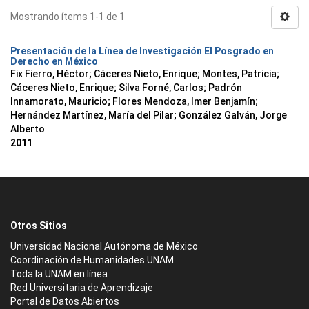
Mostrando ítems 1-1 de 1
Presentación de la Línea de Investigación El Posgrado en
Derecho en México
Fix Fierro, Héctor
;
Cáceres Nieto, Enrique
;
Montes, Patricia
;
Cáceres Nieto, Enrique
;
Silva Forné, Carlos
;
Padrón
Innamorato, Mauricio
;
Flores Mendoza, Imer Benjamín
;
Hernández Martínez, María del Pilar
;
González Galván, Jorge
Alberto
2011
Otros Sitios
Universidad Nacional Autónoma de México
Coordinación de Humanidades UNAM
Toda la UNAM en línea
Red Universitaria de Aprendizaje
Portal de Datos Abiertos