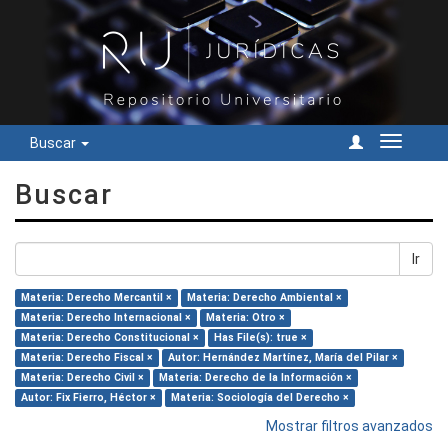
Buscar
Cambiar
navegac
Buscar
Ir
Materia: Derecho Mercantil ×
Materia: Derecho Ambiental ×
Materia: Derecho Internacional ×
Materia: Otro ×
Materia: Derecho Constitucional ×
Has File(s): true ×
Materia: Derecho Fiscal ×
Autor: Hernández Martínez, María del Pilar ×
Materia: Derecho Civil ×
Materia: Derecho de la Información ×
Autor: Fix Fierro, Héctor ×
Materia: Sociología del Derecho ×
Mostrar filtros avanzados