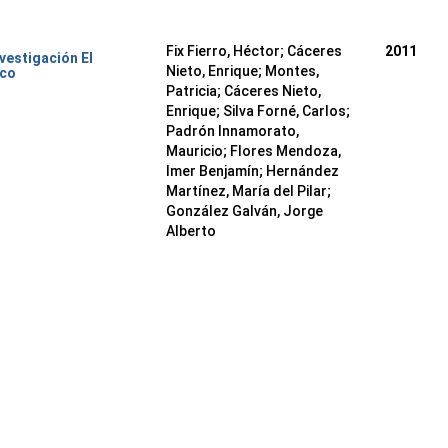
Fix Fierro, Héctor
;
Cáceres
2011
nvestigación El
Nieto, Enrique
;
Montes,
ico
Patricia
;
Cáceres Nieto,
Enrique
;
Silva Forné, Carlos
;
Padrón Innamorato,
Mauricio
;
Flores Mendoza,
Imer Benjamín
;
Hernández
Martínez, María del Pilar
;
González Galván, Jorge
Alberto