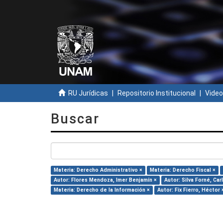
RU Jurídicas
Repositorio Institucional
Video
Buscar
Materia: Derecho Administrativo ×
Materia: Derecho Fiscal ×
Autor: Flores Mendoza, Imer Benjamín ×
Autor: Silva Forné, Car
Materia: Derecho de la Información ×
Autor: Fix Fierro, Héctor 