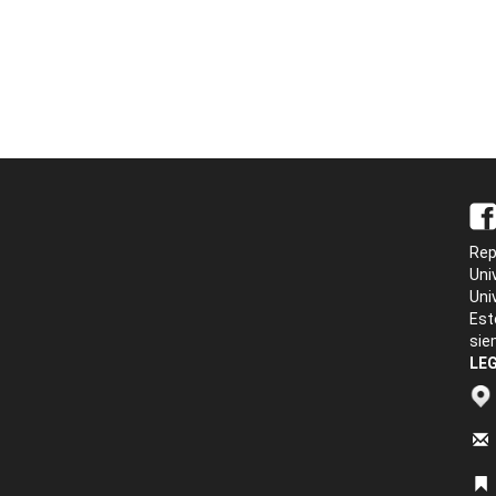
Rep
Uni
Uni
Est
sie
LEG