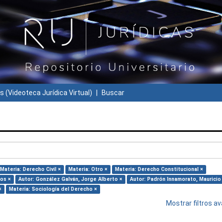
s (Videoteca Jurídica Virtual)
Buscar
Materia: Derecho Civil ×
Materia: Otro ×
Materia: Derecho Constitucional ×
los ×
Autor: González Galván, Jorge Alberto ×
Autor: Padrón Innamorato, Mauricio
×
Materia: Sociología del Derecho ×
Mostrar filtros 