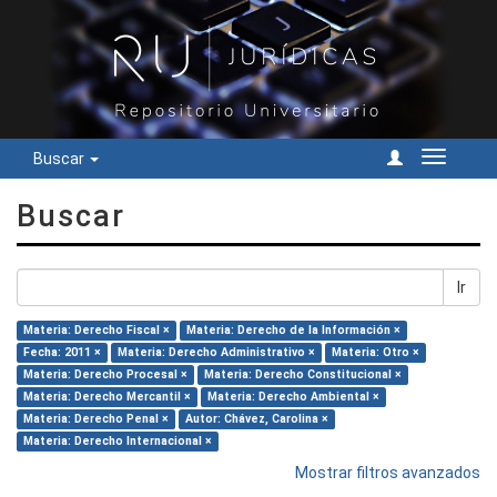
Buscar
Cambiar
navegac
Buscar
Ir
Materia: Derecho Fiscal ×
Materia: Derecho de la Información ×
Fecha: 2011 ×
Materia: Derecho Administrativo ×
Materia: Otro ×
Materia: Derecho Procesal ×
Materia: Derecho Constitucional ×
Materia: Derecho Mercantil ×
Materia: Derecho Ambiental ×
Materia: Derecho Penal ×
Autor: Chávez, Carolina ×
Materia: Derecho Internacional ×
Mostrar filtros avanzados