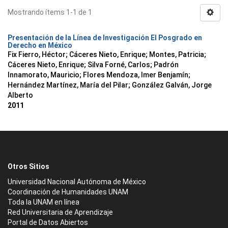
Mostrando ítems 1-1 de 1
Presentación de la Línea de Investigación El Posgrado en
Derecho en México
Fix Fierro, Héctor
;
Cáceres Nieto, Enrique
;
Montes, Patricia
;
Cáceres Nieto, Enrique
;
Silva Forné, Carlos
;
Padrón
Innamorato, Mauricio
;
Flores Mendoza, Imer Benjamín
;
Hernández Martínez, María del Pilar
;
González Galván, Jorge
Alberto
2011
Otros Sitios
Universidad Nacional Autónoma de México
Coordinación de Humanidades UNAM
Toda la UNAM en línea
Red Universitaria de Aprendizaje
Portal de Datos Abiertos