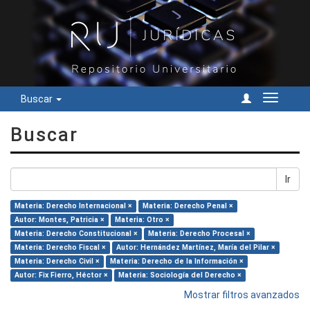
Buscar
Cambiar
navegac
Buscar
Ir
Materia: Derecho Internacional ×
Materia: Derecho Penal ×
Autor: Montes, Patricia ×
Materia: Otro ×
Materia: Derecho Constitucional ×
Materia: Derecho Procesal ×
Materia: Derecho Fiscal ×
Autor: Hernández Martínez, María del Pilar ×
Materia: Derecho Civil ×
Materia: Derecho de la Información ×
Autor: Fix Fierro, Héctor ×
Materia: Sociología del Derecho ×
Mostrar filtros avanzados