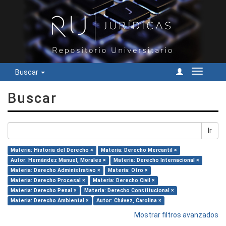
Buscar
Cambiar
navegac
Buscar
Ir
Materia: Historia del Derecho ×
Materia: Derecho Mercantil ×
Autor: Hernández Manuel, Morales ×
Materia: Derecho Internacional ×
Materia: Derecho Administrativo ×
Materia: Otro ×
Materia: Derecho Procesal ×
Materia: Derecho Civil ×
Materia: Derecho Penal ×
Materia: Derecho Constitucional ×
Materia: Derecho Ambiental ×
Autor: Chávez, Carolina ×
Mostrar filtros avanzados