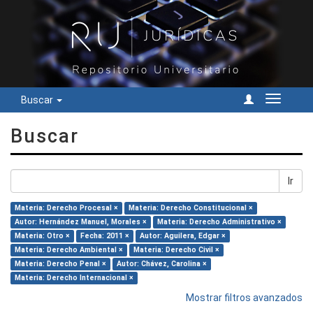
Buscar
Cambiar
navegac
Buscar
Ir
Materia: Derecho Procesal ×
Materia: Derecho Constitucional ×
Autor: Hernández Manuel, Morales ×
Materia: Derecho Administrativo ×
Materia: Otro ×
Fecha: 2011 ×
Autor: Aguilera, Edgar ×
Materia: Derecho Ambiental ×
Materia: Derecho Civil ×
Materia: Derecho Penal ×
Autor: Chávez, Carolina ×
Materia: Derecho Internacional ×
Mostrar filtros avanzados