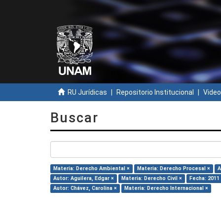
RU Jurídicas
Repositorio Institucional
Video
Buscar
Materia: Derecho Ambiental ×
Materia: Derecho Procesal ×
A
Autor: Aguilera, Edgar ×
Materia: Derecho Civil ×
Fecha: 2011
Autor: Chávez, Carolina ×
Materia: Derecho Internacional ×