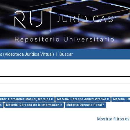
s (Videoteca Jurídica Virtual)
Buscar
utor: Hernández Manuel, Morales ×
Materia: Derecho Administrativo ×
Materia: Ot
 ×
Materia: Derecho de la Información ×
Materia: Derecho Penal ×
Mostrar filtros 