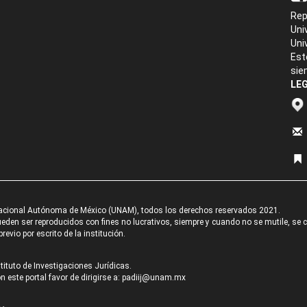
Rep
Uni
Uni
Est
sie
LEG
acional Autónoma de México (UNAM), todos los derechos reservados 2021.
den ser reproducidos con fines no lucrativos, siempre y cuando no se mutile, se cit
revio por escrito de la institución.
tituto de Investigaciones Jurídicas.
 este portal favor de dirigirse a:
padiij@unam.mx