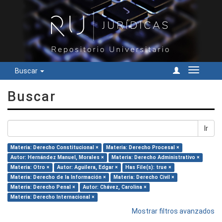
Buscar
Cambiar
navegac
Buscar
Ir
Materia: Derecho Constitucional ×
Materia: Derecho Procesal ×
Autor: Hernández Manuel, Morales ×
Materia: Derecho Administrativo ×
Materia: Otro ×
Autor: Aguilera, Edgar ×
Has File(s): true ×
Materia: Derecho de la Información ×
Materia: Derecho Civil ×
Materia: Derecho Penal ×
Autor: Chávez, Carolina ×
Materia: Derecho Internacional ×
Mostrar filtros avanzados