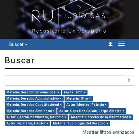
Buscar
Cambiar
navegac
Buscar
Ir
Materia: Derecho Internacional ×
Fecha: 2011 ×
Materia: Derecho Administrativo ×
Materia: Otro ×
Materia: Derecho Constitucional ×
Autor: Montes, Patricia ×
Materia: Derecho Ambiental ×
Autor: González Galván, Jorge Alberto ×
Autor: Padrón Innamorato, Mauricio ×
Materia: Derecho de la Información ×
Autor: Fix Fierro, Héctor ×
Materia: Sociología del Derecho ×
Mostrar filtros avanzados