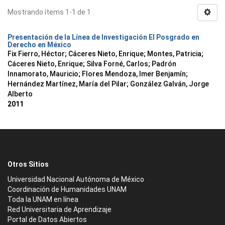
Mostrando ítems 1-1 de 1
Presentación de la Línea de Investigación El Posgrado en
Derecho en México
Fix Fierro, Héctor
;
Cáceres Nieto, Enrique
;
Montes, Patricia
;
Cáceres Nieto, Enrique
;
Silva Forné, Carlos
;
Padrón
Innamorato, Mauricio
;
Flores Mendoza, Imer Benjamín
;
Hernández Martínez, María del Pilar
;
González Galván, Jorge
Alberto
2011
Otros Sitios
Universidad Nacional Autónoma de México
Coordinación de Humanidades UNAM
Toda la UNAM en línea
Red Universitaria de Aprendizaje
Portal de Datos Abiertos