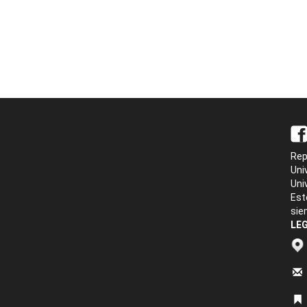
Rep
Uni
Uni
Est
sie
LEG