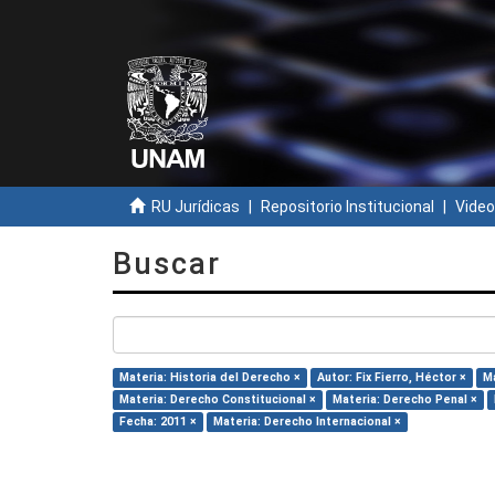
RU Jurídicas
Repositorio Institucional
Video
Buscar
Materia: Historia del Derecho ×
Autor: Fix Fierro, Héctor ×
M
Materia: Derecho Constitucional ×
Materia: Derecho Penal ×
Fecha: 2011 ×
Materia: Derecho Internacional ×