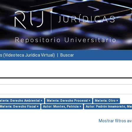
s (Videoteca Jurídica Virtual)
Buscar
ateria: Derecho Ambiental ×
Materia: Derecho Procesal ×
Materia: Otro ×
Materia: Derecho Fiscal ×
Autor: Montes, Patricia ×
Autor: Padrón Innamorato, Mau
Mostrar filtros 