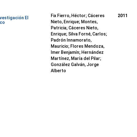
Fix Fierro, Héctor
;
Cáceres
2011
nvestigación El
Nieto, Enrique
;
Montes,
ico
Patricia
;
Cáceres Nieto,
Enrique
;
Silva Forné, Carlos
;
Padrón Innamorato,
Mauricio
;
Flores Mendoza,
Imer Benjamín
;
Hernández
Martínez, María del Pilar
;
González Galván, Jorge
Alberto