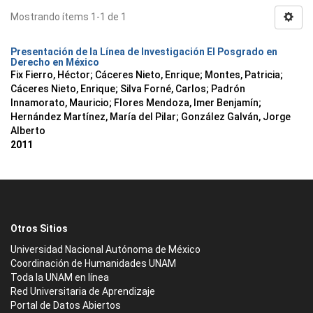
Mostrando ítems 1-1 de 1
Presentación de la Línea de Investigación El Posgrado en
Derecho en México
Fix Fierro, Héctor
;
Cáceres Nieto, Enrique
;
Montes, Patricia
;
Cáceres Nieto, Enrique
;
Silva Forné, Carlos
;
Padrón
Innamorato, Mauricio
;
Flores Mendoza, Imer Benjamín
;
Hernández Martínez, María del Pilar
;
González Galván, Jorge
Alberto
2011
Otros Sitios
Universidad Nacional Autónoma de México
Coordinación de Humanidades UNAM
Toda la UNAM en línea
Red Universitaria de Aprendizaje
Portal de Datos Abiertos