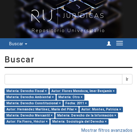
Buscar
Cambiar
navegac
Buscar
Ir
Materia: Derecho Fiscal ×
Autor: Flores Mendoza, Imer Benjamín ×
Materia: Derecho Ambiental ×
Materia: Otro ×
Materia: Derecho Constitucional ×
Fecha: 2011 ×
Autor: Hernández Martínez, María del Pilar ×
Autor: Montes, Patricia ×
Materia: Derecho Mercantil ×
Materia: Derecho de la Información ×
Autor: Fix Fierro, Héctor ×
Materia: Sociología del Derecho ×
Mostrar filtros avanzados