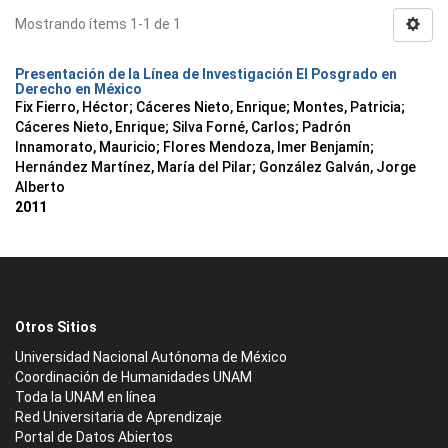
Mostrando ítems 1-1 de 1
Presentación de la Línea de Investigación El Posgrado en
Derecho en México
Fix Fierro, Héctor
;
Cáceres Nieto, Enrique
;
Montes, Patricia
;
Cáceres Nieto, Enrique
;
Silva Forné, Carlos
;
Padrón
Innamorato, Mauricio
;
Flores Mendoza, Imer Benjamín
;
Hernández Martínez, María del Pilar
;
González Galván, Jorge
Alberto
2011
Otros Sitios
Universidad Nacional Autónoma de México
Coordinación de Humanidades UNAM
Toda la UNAM en línea
Red Universitaria de Aprendizaje
Portal de Datos Abiertos