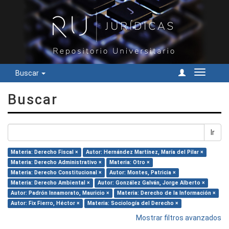
Buscar
Cambiar
navegac
Buscar
Ir
Materia: Derecho Fiscal ×
Autor: Hernández Martínez, María del Pilar ×
Materia: Derecho Administrativo ×
Materia: Otro ×
Materia: Derecho Constitucional ×
Autor: Montes, Patricia ×
Materia: Derecho Ambiental ×
Autor: González Galván, Jorge Alberto ×
Autor: Padrón Innamorato, Mauricio ×
Materia: Derecho de la Información ×
Autor: Fix Fierro, Héctor ×
Materia: Sociología del Derecho ×
Mostrar filtros avanzados