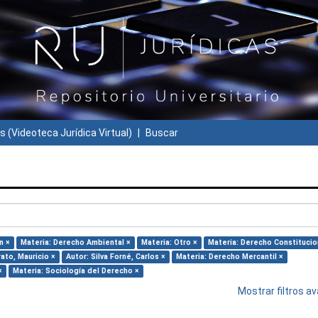
s (Videoteca Jurídica Virtual)
Buscar
n ×
Materia: Derecho Ambiental ×
Materia: Otro ×
Materia: Derecho Constitucio
ato, Mauricio ×
Autor: Silva Forné, Carlos ×
Materia: Derecho Mercantil ×
×
Materia: Sociología del Derecho ×
Mostrar filtros 