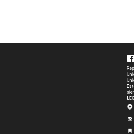
Rep
Uni
Uni
Est
sie
LEG