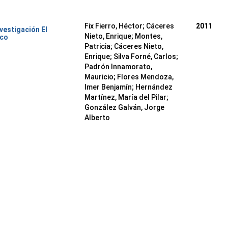
Fix Fierro, Héctor
;
Cáceres
2011
nvestigación El
Nieto, Enrique
;
Montes,
ico
Patricia
;
Cáceres Nieto,
Enrique
;
Silva Forné, Carlos
;
Padrón Innamorato,
Mauricio
;
Flores Mendoza,
Imer Benjamín
;
Hernández
Martínez, María del Pilar
;
González Galván, Jorge
Alberto