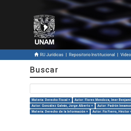
RU Jurídicas
Repositorio Institucional
Video
Buscar
Materia: Derecho Fiscal ×
Autor: Flores Mendoza, Imer Benjamí
Autor: González Galván, Jorge Alberto ×
Autor: Padrón Innamor
Materia: Derecho de la Información ×
Autor: Fix Fierro, Héctor 