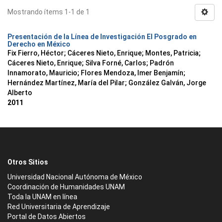
Mostrando ítems 1-1 de 1
Presentación de la Línea de Investigación El Posgrado en
Derecho en México
Fix Fierro, Héctor
;
Cáceres Nieto, Enrique
;
Montes, Patricia
;
Cáceres Nieto, Enrique
;
Silva Forné, Carlos
;
Padrón
Innamorato, Mauricio
;
Flores Mendoza, Imer Benjamín
;
Hernández Martínez, María del Pilar
;
González Galván, Jorge
Alberto
2011
Otros Sitios
Universidad Nacional Autónoma de México
Coordinación de Humanidades UNAM
Toda la UNAM en línea
Red Universitaria de Aprendizaje
Portal de Datos Abiertos