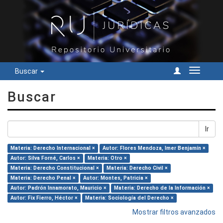
Buscar
Cambiar
navegac
Buscar
Ir
Materia: Derecho Internacional ×
Autor: Flores Mendoza, Imer Benjamín ×
Autor: Silva Forné, Carlos ×
Materia: Otro ×
Materia: Derecho Constitucional ×
Materia: Derecho Civil ×
Materia: Derecho Penal ×
Autor: Montes, Patricia ×
Autor: Padrón Innamorato, Mauricio ×
Materia: Derecho de la Información ×
Autor: Fix Fierro, Héctor ×
Materia: Sociología del Derecho ×
Mostrar filtros avanzados