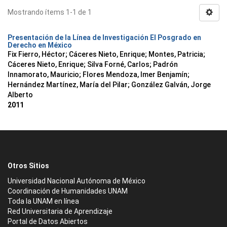
Mostrando ítems 1-1 de 1
Presentación de la Línea de Investigación El Posgrado en
Derecho en México
Fix Fierro, Héctor
;
Cáceres Nieto, Enrique
;
Montes, Patricia
;
Cáceres Nieto, Enrique
;
Silva Forné, Carlos
;
Padrón
Innamorato, Mauricio
;
Flores Mendoza, Imer Benjamín
;
Hernández Martínez, María del Pilar
;
González Galván, Jorge
Alberto
2011
Otros Sitios
Universidad Nacional Autónoma de México
Coordinación de Humanidades UNAM
Toda la UNAM en línea
Red Universitaria de Aprendizaje
Portal de Datos Abiertos