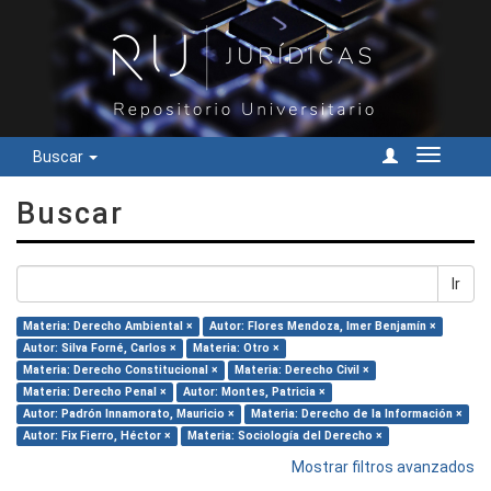
Buscar
Cambiar
navegac
Buscar
Ir
Materia: Derecho Ambiental ×
Autor: Flores Mendoza, Imer Benjamín ×
Autor: Silva Forné, Carlos ×
Materia: Otro ×
Materia: Derecho Constitucional ×
Materia: Derecho Civil ×
Materia: Derecho Penal ×
Autor: Montes, Patricia ×
Autor: Padrón Innamorato, Mauricio ×
Materia: Derecho de la Información ×
Autor: Fix Fierro, Héctor ×
Materia: Sociología del Derecho ×
Mostrar filtros avanzados