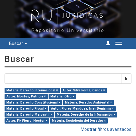
Buscar
Cambiar
navegac
Buscar
Ir
Materia: Derecho Internacional ×
Autor: Silva Forné, Carlos ×
Autor: Montes, Patricia ×
Materia: Otro ×
Materia: Derecho Constitucional ×
Materia: Derecho Ambiental ×
Materia: Derecho Fiscal ×
Autor: Flores Mendoza, Imer Benjamín ×
Materia: Derecho Mercantil ×
Materia: Derecho de la Información ×
Autor: Fix Fierro, Héctor ×
Materia: Sociología del Derecho ×
Mostrar filtros avanzados