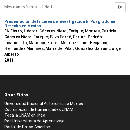
Mostrando ítems 1-1 de 1
Presentación de la Línea de Investigación El Posgrado en
Derecho en México
Fix Fierro, Héctor
;
Cáceres Nieto, Enrique
;
Montes, Patricia
;
Cáceres Nieto, Enrique
;
Silva Forné, Carlos
;
Padrón
Innamorato, Mauricio
;
Flores Mendoza, Imer Benjamín
;
Hernández Martínez, María del Pilar
;
González Galván, Jorge
Alberto
2011
Otros Sitios
Universidad Nacional Autónoma de México
Coordinación de Humanidades UNAM
Toda la UNAM en línea
Red Universitaria de Aprendizaje
Portal de Datos Abiertos