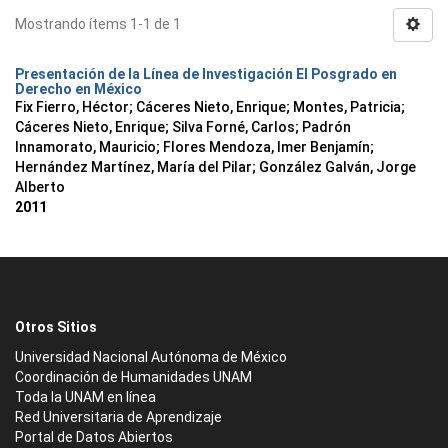
Mostrando ítems 1-1 de 1
Presentación de la Línea de Investigación El Posgrado en
Derecho en México
Fix Fierro, Héctor
;
Cáceres Nieto, Enrique
;
Montes, Patricia
;
Cáceres Nieto, Enrique
;
Silva Forné, Carlos
;
Padrón
Innamorato, Mauricio
;
Flores Mendoza, Imer Benjamín
;
Hernández Martínez, María del Pilar
;
González Galván, Jorge
Alberto
2011
Otros Sitios
Universidad Nacional Autónoma de México
Coordinación de Humanidades UNAM
Toda la UNAM en línea
Red Universitaria de Aprendizaje
Portal de Datos Abiertos