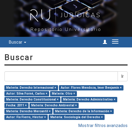
Buscar
Cambiar
navegac
Buscar
Ir
Materia: Derecho Internacional ×
Autor: Flores Mendoza, Imer Benjamín ×
Autor: Silva Forné, Carlos ×
Materia: Otro ×
Materia: Derecho Constitucional ×
Materia: Derecho Administrativo ×
Fecha: 2011 ×
Materia: Derecho Ambiental ×
Materia: Derecho Mercantil ×
Materia: Derecho de la Información ×
Autor: Fix Fierro, Héctor ×
Materia: Sociología del Derecho ×
Mostrar filtros avanzados