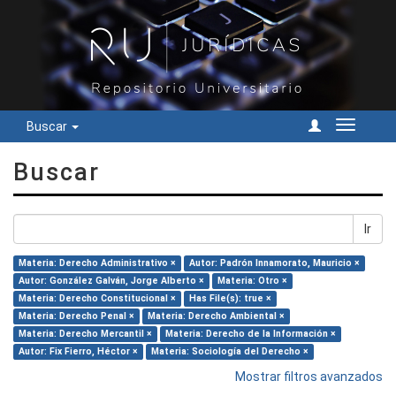
Buscar
Cambiar
navegac
Buscar
Ir
Materia: Derecho Administrativo ×
Autor: Padrón Innamorato, Mauricio ×
Autor: González Galván, Jorge Alberto ×
Materia: Otro ×
Materia: Derecho Constitucional ×
Has File(s): true ×
Materia: Derecho Penal ×
Materia: Derecho Ambiental ×
Materia: Derecho Mercantil ×
Materia: Derecho de la Información ×
Autor: Fix Fierro, Héctor ×
Materia: Sociología del Derecho ×
Mostrar filtros avanzados