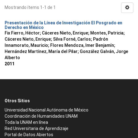
Mostrando ítems 1-1 de 1
Presentación de la Línea de Investigación El Posgrado en
Derecho en México
Fix Fierro, Héctor
;
Cáceres Nieto, Enrique
;
Montes, Patricia
;
Cáceres Nieto, Enrique
;
Silva Forné, Carlos
;
Padrón
Innamorato, Mauricio
;
Flores Mendoza, Imer Benjamín
;
Hernández Martínez, María del Pilar
;
González Galván, Jorge
Alberto
2011
Otros Sitios
Universidad Nacional Autónoma de México
Coordinación de Humanidades UNAM
Toda la UNAM en línea
Red Universitaria de Aprendizaje
Portal de Datos Abiertos