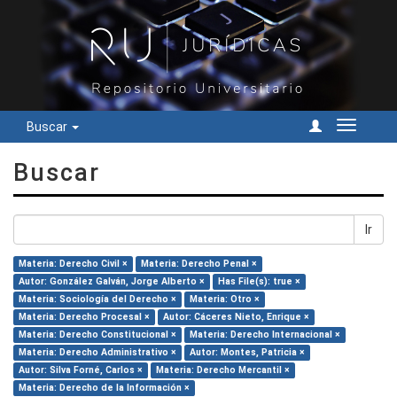
Buscar
Cambiar
navegac
Buscar
Ir
Materia: Derecho Civil ×
Materia: Derecho Penal ×
Autor: González Galván, Jorge Alberto ×
Has File(s): true ×
Materia: Sociología del Derecho ×
Materia: Otro ×
Materia: Derecho Procesal ×
Autor: Cáceres Nieto, Enrique ×
Materia: Derecho Constitucional ×
Materia: Derecho Internacional ×
Materia: Derecho Administrativo ×
Autor: Montes, Patricia ×
Autor: Silva Forné, Carlos ×
Materia: Derecho Mercantil ×
Materia: Derecho de la Información ×