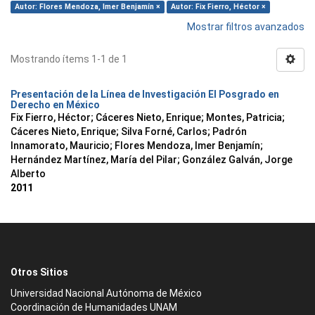
Autor: Flores Mendoza, Imer Benjamín ×
Autor: Fix Fierro, Héctor ×
Mostrar filtros avanzados
Mostrando ítems 1-1 de 1
Presentación de la Línea de Investigación El Posgrado en
Derecho en México
Fix Fierro, Héctor
;
Cáceres Nieto, Enrique
;
Montes, Patricia
;
Cáceres Nieto, Enrique
;
Silva Forné, Carlos
;
Padrón
Innamorato, Mauricio
;
Flores Mendoza, Imer Benjamín
;
Hernández Martínez, María del Pilar
;
González Galván, Jorge
Alberto
2011
Otros Sitios
Universidad Nacional Autónoma de México
Coordinación de Humanidades UNAM