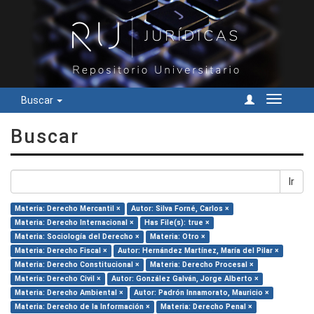
Buscar
Cambiar
navegac
Buscar
Ir
Materia: Derecho Mercantil ×
Autor: Silva Forné, Carlos ×
Materia: Derecho Internacional ×
Has File(s): true ×
Materia: Sociología del Derecho ×
Materia: Otro ×
Materia: Derecho Fiscal ×
Autor: Hernández Martínez, María del Pilar ×
Materia: Derecho Constitucional ×
Materia: Derecho Procesal ×
Materia: Derecho Civil ×
Autor: González Galván, Jorge Alberto ×
Materia: Derecho Ambiental ×
Autor: Padrón Innamorato, Mauricio ×
Materia: Derecho de la Información ×
Materia: Derecho Penal ×