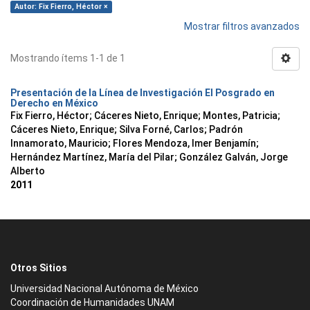
Autor: Fix Fierro, Héctor ×
Mostrar filtros avanzados
Mostrando ítems 1-1 de 1
Presentación de la Línea de Investigación El Posgrado en
Derecho en México
Fix Fierro, Héctor
;
Cáceres Nieto, Enrique
;
Montes, Patricia
;
Cáceres Nieto, Enrique
;
Silva Forné, Carlos
;
Padrón
Innamorato, Mauricio
;
Flores Mendoza, Imer Benjamín
;
Hernández Martínez, María del Pilar
;
González Galván, Jorge
Alberto
2011
Otros Sitios
Universidad Nacional Autónoma de México
Coordinación de Humanidades UNAM