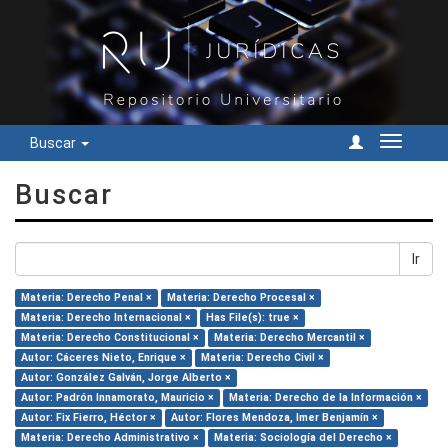
Buscar
Cambiar
navegac
Buscar
Ir
Materia: Derecho Penal ×
Materia: Derecho Procesal ×
Materia: Derecho Internacional ×
Has File(s): true ×
Materia: Derecho Constitucional ×
Materia: Derecho Mercantil ×
Autor: Cáceres Nieto, Enrique ×
Materia: Derecho Civil ×
Autor: González Galván, Jorge Alberto ×
Autor: Padrón Innamorato, Mauricio ×
Materia: Derecho de la Información ×
Autor: Fix Fierro, Héctor ×
Autor: Flores Mendoza, Imer Benjamín ×
Materia: Derecho Administrativo ×
Materia: Sociología del Derecho ×