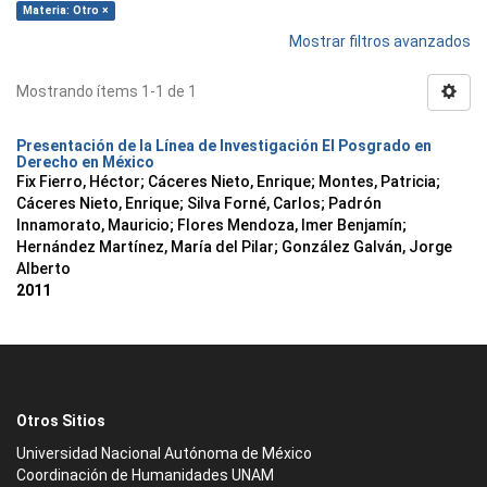
Materia: Otro ×
Mostrar filtros avanzados
Mostrando ítems 1-1 de 1
Presentación de la Línea de Investigación El Posgrado en
Derecho en México
Fix Fierro, Héctor
;
Cáceres Nieto, Enrique
;
Montes, Patricia
;
Cáceres Nieto, Enrique
;
Silva Forné, Carlos
;
Padrón
Innamorato, Mauricio
;
Flores Mendoza, Imer Benjamín
;
Hernández Martínez, María del Pilar
;
González Galván, Jorge
Alberto
2011
Otros Sitios
Universidad Nacional Autónoma de México
Coordinación de Humanidades UNAM