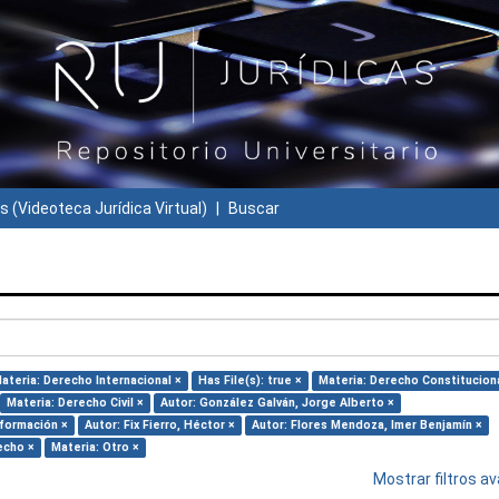
s (Videoteca Jurídica Virtual)
Buscar
ateria: Derecho Internacional ×
Has File(s): true ×
Materia: Derecho Constituciona
Materia: Derecho Civil ×
Autor: González Galván, Jorge Alberto ×
nformación ×
Autor: Fix Fierro, Héctor ×
Autor: Flores Mendoza, Imer Benjamín ×
echo ×
Materia: Otro ×
Mostrar filtros 