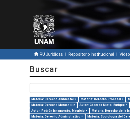
RU Jurídicas
Repositorio Institucional
Video
Buscar
Materia: Derecho Ambiental ×
Materia: Derecho Procesal ×
M
Materia: Derecho Mercantil ×
Autor: Cáceres Nieto, Enrique ×
Autor: Padrón Innamorato, Mauricio ×
Materia: Derecho de la I
Materia: Derecho Administrativo ×
Materia: Sociología del Der