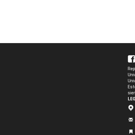
Rep
Uni
Uni
Est
sie
LEG