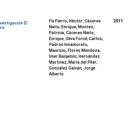
Fix Fierro, Héctor
;
Cáceres
2011
nvestigación El
Nieto, Enrique
;
Montes,
ico
Patricia
;
Cáceres Nieto,
Enrique
;
Silva Forné, Carlos
;
Padrón Innamorato,
Mauricio
;
Flores Mendoza,
Imer Benjamín
;
Hernández
Martínez, María del Pilar
;
González Galván, Jorge
Alberto