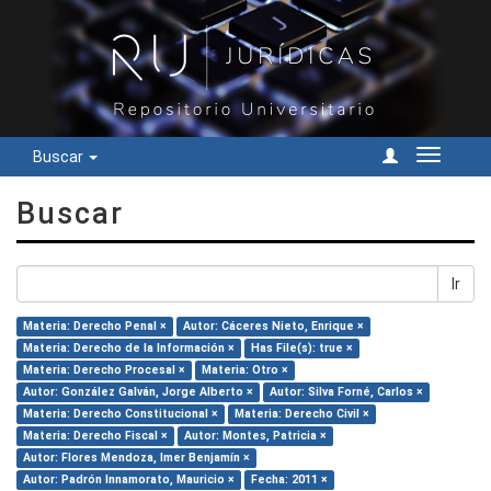
Buscar
Cambiar
navegac
Buscar
Ir
Materia: Derecho Penal ×
Autor: Cáceres Nieto, Enrique ×
Materia: Derecho de la Información ×
Has File(s): true ×
Materia: Derecho Procesal ×
Materia: Otro ×
Autor: González Galván, Jorge Alberto ×
Autor: Silva Forné, Carlos ×
Materia: Derecho Constitucional ×
Materia: Derecho Civil ×
Materia: Derecho Fiscal ×
Autor: Montes, Patricia ×
Autor: Flores Mendoza, Imer Benjamín ×
Autor: Padrón Innamorato, Mauricio ×
Fecha: 2011 ×