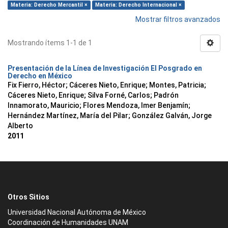
Materia: Derecho Mercantil ×
Materia: Derecho Internacional ×
Mostrar filtros avanzados
Mostrando ítems 1-1 de 1
Presentación de la Línea de Investigación El Posgrado en
Derecho en México
Fix Fierro, Héctor
;
Cáceres Nieto, Enrique
;
Montes, Patricia
;
Cáceres Nieto, Enrique
;
Silva Forné, Carlos
;
Padrón
Innamorato, Mauricio
;
Flores Mendoza, Imer Benjamín
;
Hernández Martínez, María del Pilar
;
González Galván, Jorge
Alberto
2011
Otros Sitios
Universidad Nacional Autónoma de México
Coordinación de Humanidades UNAM