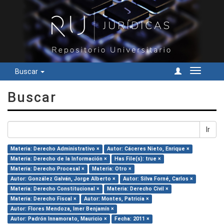
Buscar
Cambiar
navegac
Buscar
Ir
Materia: Derecho Administrativo ×
Autor: Cáceres Nieto, Enrique ×
Materia: Derecho de la Información ×
Has File(s): true ×
Materia: Derecho Procesal ×
Materia: Otro ×
Autor: González Galván, Jorge Alberto ×
Autor: Silva Forné, Carlos ×
Materia: Derecho Constitucional ×
Materia: Derecho Civil ×
Materia: Derecho Fiscal ×
Autor: Montes, Patricia ×
Autor: Flores Mendoza, Imer Benjamín ×
Autor: Padrón Innamorato, Mauricio ×
Fecha: 2011 ×