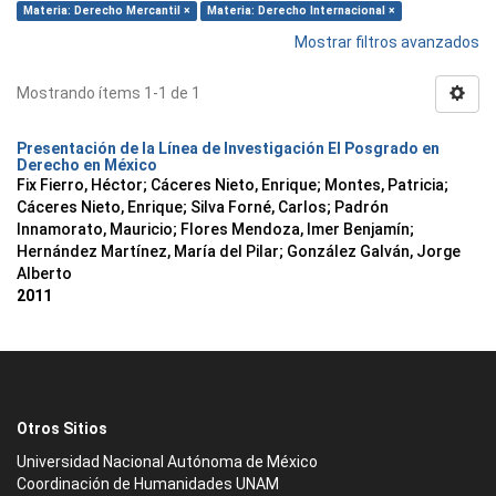
Materia: Derecho Mercantil ×
Materia: Derecho Internacional ×
Mostrar filtros avanzados
Mostrando ítems 1-1 de 1
Presentación de la Línea de Investigación El Posgrado en
Derecho en México
Fix Fierro, Héctor
;
Cáceres Nieto, Enrique
;
Montes, Patricia
;
Cáceres Nieto, Enrique
;
Silva Forné, Carlos
;
Padrón
Innamorato, Mauricio
;
Flores Mendoza, Imer Benjamín
;
Hernández Martínez, María del Pilar
;
González Galván, Jorge
Alberto
2011
Otros Sitios
Universidad Nacional Autónoma de México
Coordinación de Humanidades UNAM