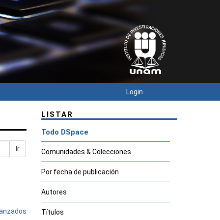
Login
LISTAR
Todo DSpace
Ir
Comunidades & Colecciones
Por fecha de publicación
Autores
avanzados
Títulos