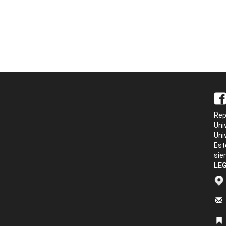
Rep
Uni
Uni
Est
sie
LEG