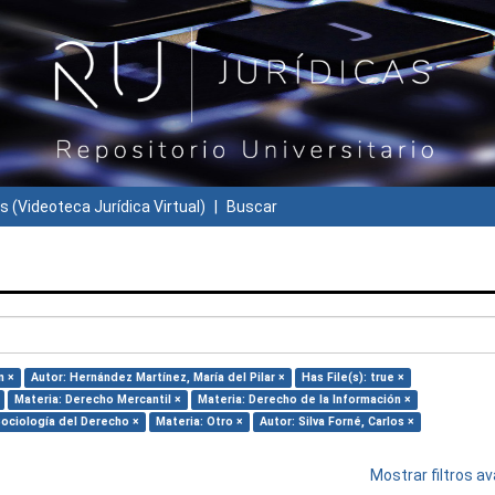
s (Videoteca Jurídica Virtual)
Buscar
n ×
Autor: Hernández Martínez, María del Pilar ×
Has File(s): true ×
Materia: Derecho Mercantil ×
Materia: Derecho de la Información ×
Sociología del Derecho ×
Materia: Otro ×
Autor: Silva Forné, Carlos ×
Mostrar filtros 