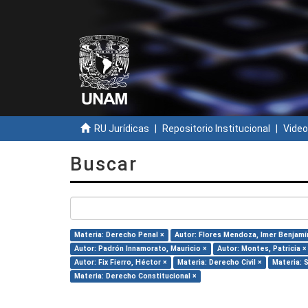
RU Jurídicas
Repositorio Institucional
Video
Buscar
Materia: Derecho Penal ×
Autor: Flores Mendoza, Imer Benjamí
Autor: Padrón Innamorato, Mauricio ×
Autor: Montes, Patricia ×
Autor: Fix Fierro, Héctor ×
Materia: Derecho Civil ×
Materia: 
Materia: Derecho Constitucional ×