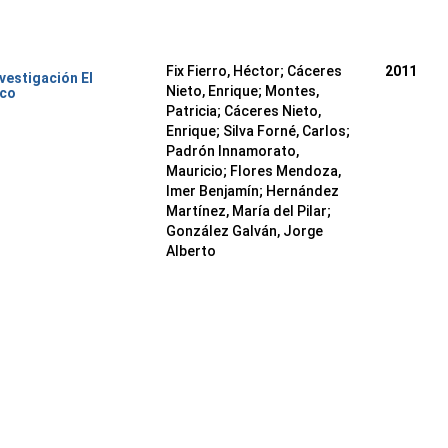
Fix Fierro, Héctor
;
Cáceres
2011
nvestigación El
Nieto, Enrique
;
Montes,
ico
Patricia
;
Cáceres Nieto,
Enrique
;
Silva Forné, Carlos
;
Padrón Innamorato,
Mauricio
;
Flores Mendoza,
Imer Benjamín
;
Hernández
Martínez, María del Pilar
;
González Galván, Jorge
Alberto