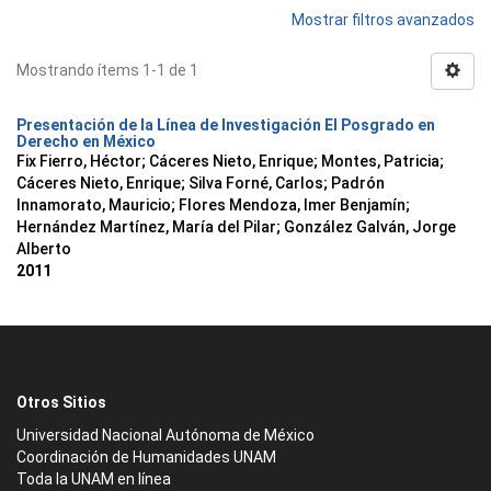
Mostrar filtros avanzados
Mostrando ítems 1-1 de 1
Presentación de la Línea de Investigación El Posgrado en
Derecho en México
Fix Fierro, Héctor
;
Cáceres Nieto, Enrique
;
Montes, Patricia
;
Cáceres Nieto, Enrique
;
Silva Forné, Carlos
;
Padrón
Innamorato, Mauricio
;
Flores Mendoza, Imer Benjamín
;
Hernández Martínez, María del Pilar
;
González Galván, Jorge
Alberto
2011
Otros Sitios
Universidad Nacional Autónoma de México
Coordinación de Humanidades UNAM
Toda la UNAM en línea