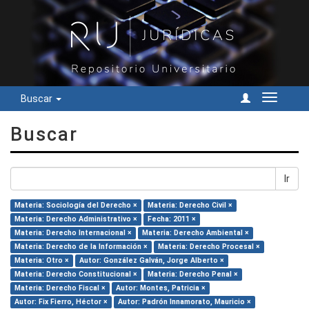
Buscar
Cambiar
navegac
Buscar
Ir
Materia: Sociología del Derecho ×
Materia: Derecho Civil ×
Materia: Derecho Administrativo ×
Fecha: 2011 ×
Materia: Derecho Internacional ×
Materia: Derecho Ambiental ×
Materia: Derecho de la Información ×
Materia: Derecho Procesal ×
Materia: Otro ×
Autor: González Galván, Jorge Alberto ×
Materia: Derecho Constitucional ×
Materia: Derecho Penal ×
Materia: Derecho Fiscal ×
Autor: Montes, Patricia ×
Autor: Fix Fierro, Héctor ×
Autor: Padrón Innamorato, Mauricio ×