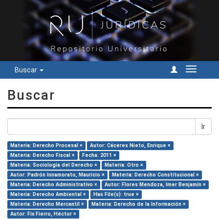
Buscar
Cambiar
navegac
Buscar
Ir
Materia: Derecho Procesal ×
Autor: Cáceres Nieto, Enrique ×
Materia: Derecho Fiscal ×
Fecha: 2011 ×
Materia: Sociología del Derecho ×
Materia: Otro ×
Autor: Padrón Innamorato, Mauricio ×
Materia: Derecho Constitucional ×
Materia: Derecho Administrativo ×
Autor: Flores Mendoza, Imer Benjamín ×
Materia: Derecho Ambiental ×
Has File(s): true ×
Materia: Derecho Mercantil ×
Materia: Derecho de la Información ×
Autor: Fix Fierro, Héctor ×