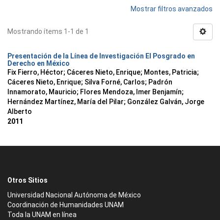
Mostrar filtros avanzados
Mostrando ítems 1-1 de 1
Presentación de la Línea de Investigación El Posgrado en
Derecho en México
Fix Fierro, Héctor
;
Cáceres Nieto, Enrique
;
Montes, Patricia
;
Cáceres Nieto, Enrique
;
Silva Forné, Carlos
;
Padrón
Innamorato, Mauricio
;
Flores Mendoza, Imer Benjamín
;
Hernández Martínez, María del Pilar
;
González Galván, Jorge
Alberto
2011
Otros Sitios
Universidad Nacional Autónoma de México
Coordinación de Humanidades UNAM
Toda la UNAM en línea