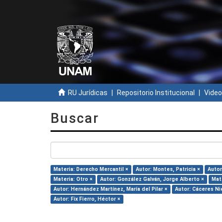
RU Jurídicas
Repositorio Institucional
Video
Buscar
Materia: Derecho Mercantil ×
Autor: Montes, Patricia ×
Autor
Materia: Otro ×
Autor: González Galván, Jorge Alberto ×
Mat
Autor: Hernández Martínez, María del Pilar ×
Autor: Cáceres Ni
Autor: Fix Fierro, Héctor ×