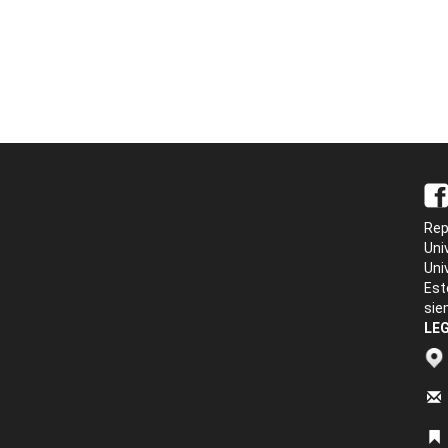
Rep
Uni
Uni
Est
sie
LEG