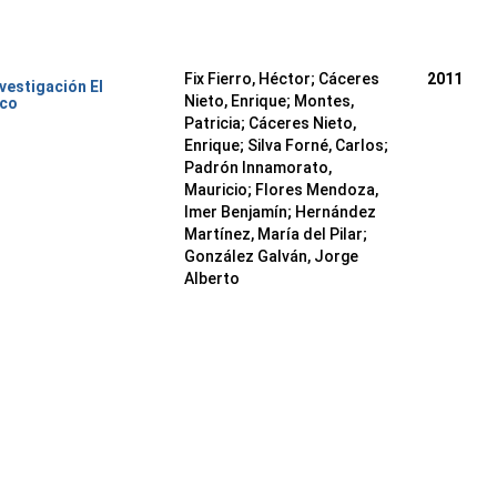
Fix Fierro, Héctor
;
Cáceres
2011
nvestigación El
Nieto, Enrique
;
Montes,
ico
Patricia
;
Cáceres Nieto,
Enrique
;
Silva Forné, Carlos
;
Padrón Innamorato,
Mauricio
;
Flores Mendoza,
Imer Benjamín
;
Hernández
Martínez, María del Pilar
;
González Galván, Jorge
Alberto