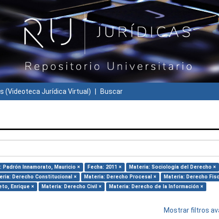
s (Videoteca Jurídica Virtual)
Buscar
: Padrón Innamorato, Mauricio ×
Fecha: 2011 ×
Materia: Sociología del Derecho ×
eria: Derecho Constitucional ×
Materia: Derecho Procesal ×
Materia: Derecho Fisc
eto, Enrique ×
Materia: Derecho Civil ×
Materia: Derecho de la Información ×
Mostrar filtros 