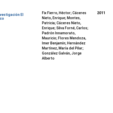
Fix Fierro, Héctor
;
Cáceres
2011
nvestigación El
Nieto, Enrique
;
Montes,
ico
Patricia
;
Cáceres Nieto,
Enrique
;
Silva Forné, Carlos
;
Padrón Innamorato,
Mauricio
;
Flores Mendoza,
Imer Benjamín
;
Hernández
Martínez, María del Pilar
;
González Galván, Jorge
Alberto