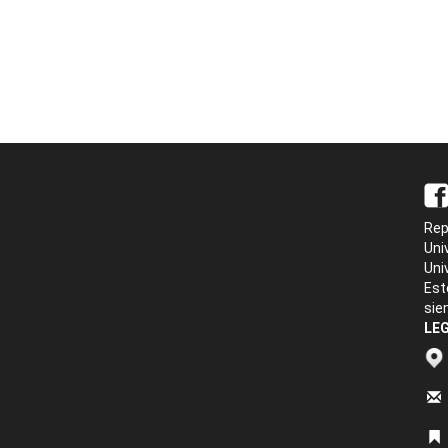
Rep
Uni
Uni
Est
sie
LEG