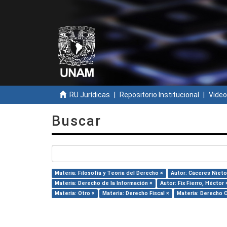
RU Jurídicas
Repositorio Institucional
Video
Buscar
Materia: Filosofía y Teoría del Derecho ×
Autor: Cáceres Nieto
Materia: Derecho de la Información ×
Autor: Fix Fierro, Héctor 
Materia: Otro ×
Materia: Derecho Fiscal ×
Materia: Derecho C