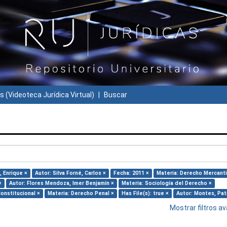
s (Videoteca Jurídica Virtual)
Buscar
, Enrique ×
Autor: Silva Forné, Carlos ×
Fecha: 2011 ×
Materia: Derecho Mercanti
×
Autor: Flores Mendoza, Imer Benjamín ×
Materia: Sociología del Derecho ×
onstitucional ×
Materia: Derecho Penal ×
Has File(s): true ×
Autor: Montes, Patr
Mostrar filtros 