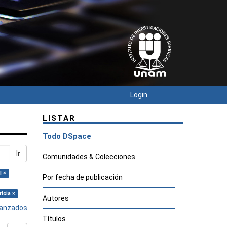
Login
LISTAR
Todo DSpace
Ir
Comunidades & Colecciones
l ×
Por fecha de publicación
icia ×
Autores
avanzados
Títulos