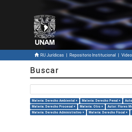
RU Jurídicas
Repositorio Institucional
Video
Buscar
Materia: Derecho Ambiental ×
Materia: Derecho Penal ×
Auto
Materia: Derecho Procesal ×
Materia: Otro ×
Autor: Flores M
Materia: Derecho Administrativo ×
Materia: Derecho Fiscal ×