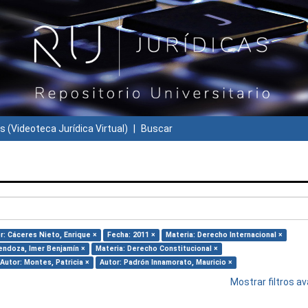
s (Videoteca Jurídica Virtual)
Buscar
r: Cáceres Nieto, Enrique ×
Fecha: 2011 ×
Materia: Derecho Internacional ×
endoza, Imer Benjamín ×
Materia: Derecho Constitucional ×
Autor: Montes, Patricia ×
Autor: Padrón Innamorato, Mauricio ×
Mostrar filtros 