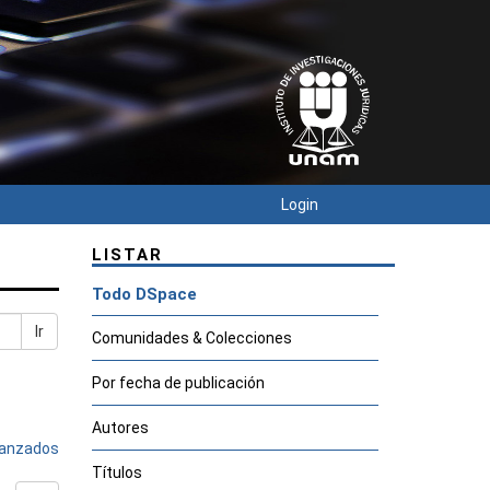
Login
LISTAR
Todo DSpace
Ir
Comunidades & Colecciones
Por fecha de publicación
Autores
avanzados
Títulos