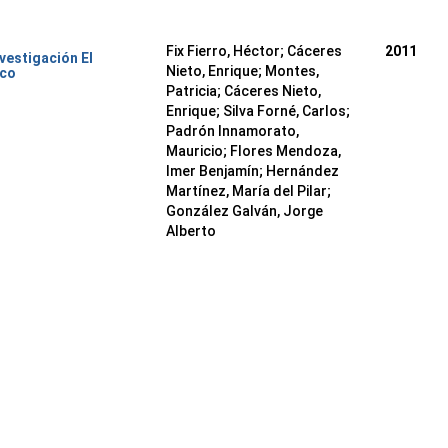
Fix Fierro, Héctor
;
Cáceres
2011
nvestigación El
Nieto, Enrique
;
Montes,
ico
Patricia
;
Cáceres Nieto,
Enrique
;
Silva Forné, Carlos
;
Padrón Innamorato,
Mauricio
;
Flores Mendoza,
Imer Benjamín
;
Hernández
Martínez, María del Pilar
;
González Galván, Jorge
Alberto