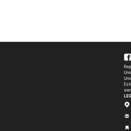
Rep
Uni
Uni
Est
sie
LEG