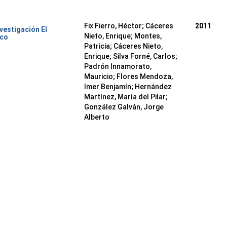
Fix Fierro, Héctor
;
Cáceres
2011
nvestigación El
Nieto, Enrique
;
Montes,
ico
Patricia
;
Cáceres Nieto,
Enrique
;
Silva Forné, Carlos
;
Padrón Innamorato,
Mauricio
;
Flores Mendoza,
Imer Benjamín
;
Hernández
Martínez, María del Pilar
;
González Galván, Jorge
Alberto