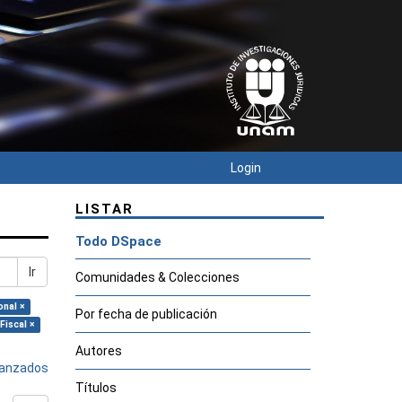
Login
LISTAR
Todo DSpace
Ir
Comunidades & Colecciones
onal ×
Por fecha de publicación
Fiscal ×
Autores
avanzados
Títulos