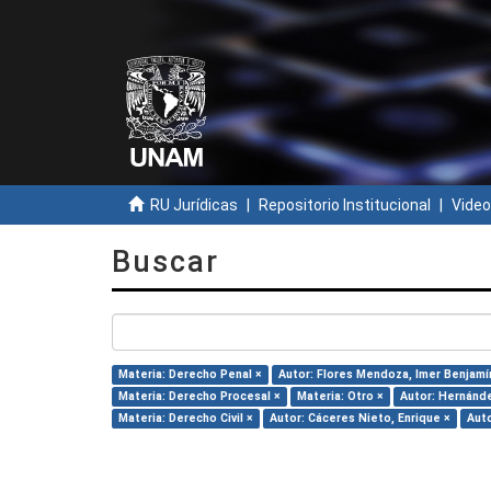
RU Jurídicas
Repositorio Institucional
Video
Buscar
Materia: Derecho Penal ×
Autor: Flores Mendoza, Imer Benjamí
Materia: Derecho Procesal ×
Materia: Otro ×
Autor: Hernánde
Materia: Derecho Civil ×
Autor: Cáceres Nieto, Enrique ×
Auto