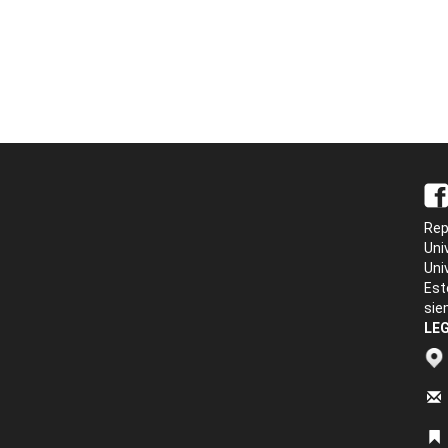
Rep
Uni
Uni
Est
sie
LEG