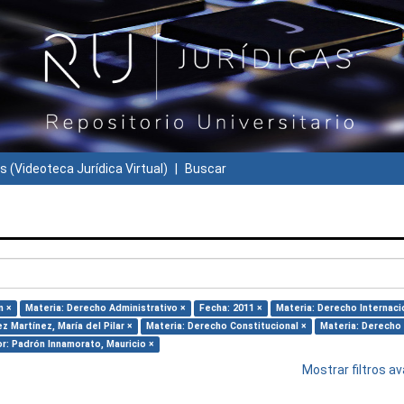
s (Videoteca Jurídica Virtual)
Buscar
n ×
Materia: Derecho Administrativo ×
Fecha: 2011 ×
Materia: Derecho Internaci
z Martínez, María del Pilar ×
Materia: Derecho Constitucional ×
Materia: Derecho 
r: Padrón Innamorato, Mauricio ×
Mostrar filtros 