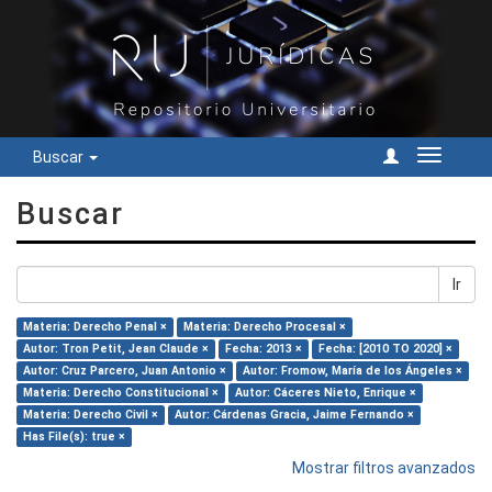
Buscar
Cambiar
navegac
Buscar
Ir
Materia: Derecho Penal ×
Materia: Derecho Procesal ×
Autor: Tron Petit, Jean Claude ×
Fecha: 2013 ×
Fecha: [2010 TO 2020] ×
Autor: Cruz Parcero, Juan Antonio ×
Autor: Fromow, María de los Ángeles ×
Materia: Derecho Constitucional ×
Autor: Cáceres Nieto, Enrique ×
Materia: Derecho Civil ×
Autor: Cárdenas Gracia, Jaime Fernando ×
Has File(s): true ×
Mostrar filtros avanzados