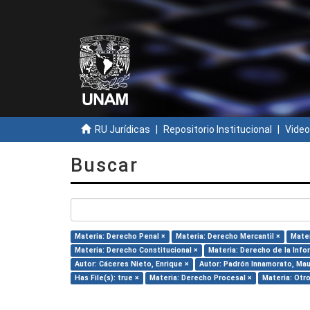
RU Jurídicas
Repositorio Institucional
Video
Buscar
Materia: Derecho Penal ×
Materia: Derecho Mercantil ×
Mater
Materia: Derecho Constitucional ×
Materia: Derecho de la Info
Autor: Cáceres Nieto, Enrique ×
Autor: Padrón Innamorato, Mau
Has File(s): true ×
Materia: Derecho Procesal ×
Materia: Otro