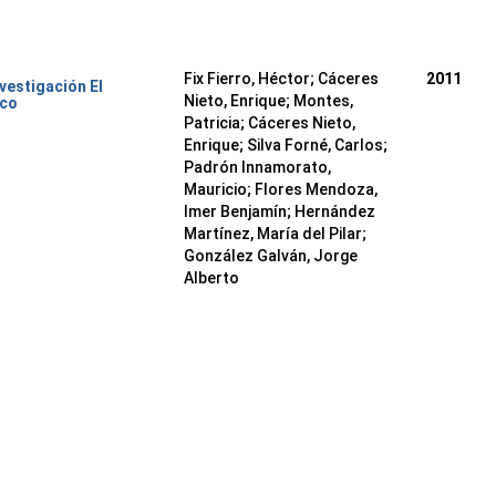
Fix Fierro, Héctor
;
Cáceres
2011
nvestigación El
Nieto, Enrique
;
Montes,
ico
Patricia
;
Cáceres Nieto,
Enrique
;
Silva Forné, Carlos
;
Padrón Innamorato,
Mauricio
;
Flores Mendoza,
Imer Benjamín
;
Hernández
Martínez, María del Pilar
;
González Galván, Jorge
Alberto