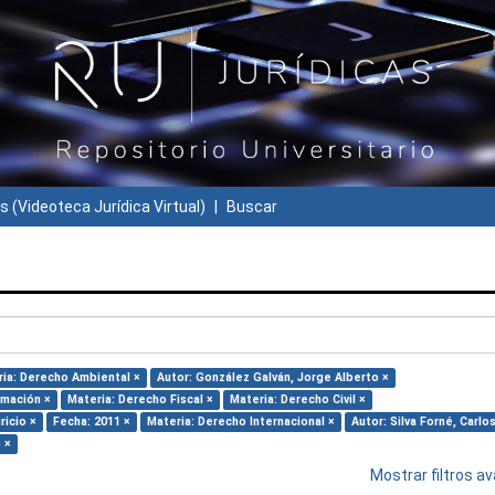
s (Videoteca Jurídica Virtual)
Buscar
ia: Derecho Ambiental ×
Autor: González Galván, Jorge Alberto ×
rmación ×
Materia: Derecho Fiscal ×
Materia: Derecho Civil ×
ricio ×
Fecha: 2011 ×
Materia: Derecho Internacional ×
Autor: Silva Forné, Carlos
 ×
Mostrar filtros 