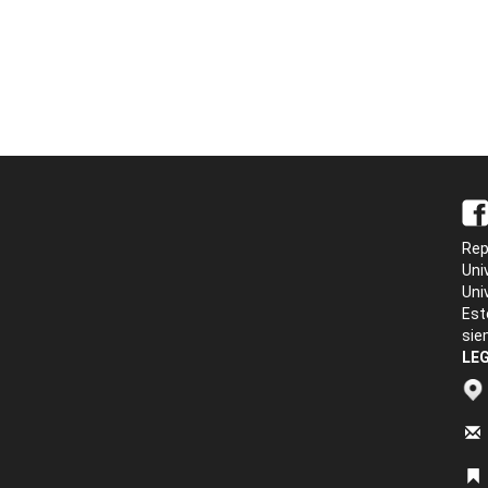
Rep
Uni
Uni
Est
sie
LEG